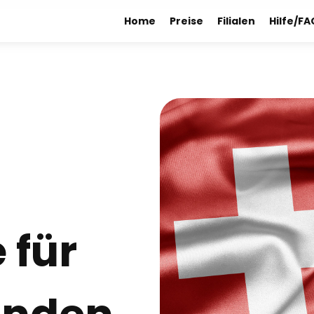
Home
Preise
Filialen
Hilfe/FA
 für