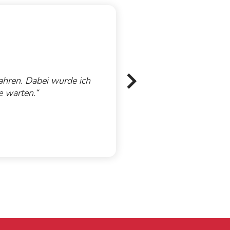
Jahren. Dabei wurde ich
„Immer
e warten.“